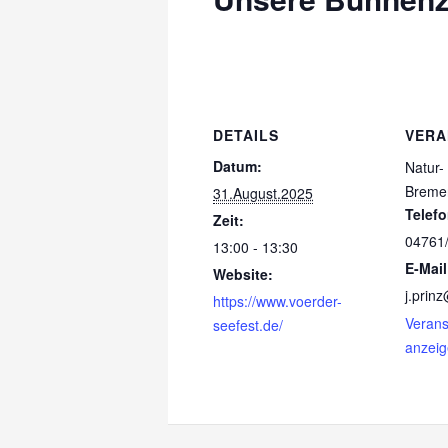
DETAILS
VERA
Datum:
Natur-
Breme
31.August.2025
Telef
Zeit:
04761
13:00 - 13:30
E-Mail
Website:
j.prin
https://www.voerder-
Verans
seefest.de/
anzei