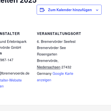
Zum Kalender hinzufügen
NSTALTER
VERANSTALTUNGSORT
 und Erlebnispark
6. Bremervörder Seefest
rvörde GmbH
Bremervörder See
on
Rosengarten
/987-147
Bremervörde
,
Niedersachsen
27432
z@bremervoerde.de
Germany
Google Karte
anzeigen
talter-Website
gen